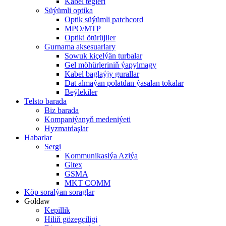
Kabel tegleri
Süýümli optika
Optik süýümli patchcord
MPO/MTP
Optiki ötürüjiler
Gurnama aksesuarlary
Sowuk kiçelýän turbalar
Gel möhürleriniň ýapylmagy
Kabel baglaýjy gurallar
Dat almaýan polatdan ýasalan tokalar
Beýlekiler
Telsto barada
Biz barada
Kompaniýanyň medeniýeti
Hyzmatdaşlar
Habarlar
Sergi
Kommunikasiýa Aziýa
Gitex
GSMA
MKT COMM
Köp soralýan soraglar
Goldaw
Kepillik
Hiliň gözegçiligi