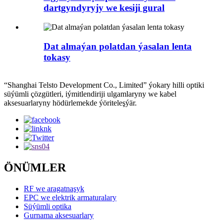
dartgyndyryjy we kesiji gural
Dat almaýan polatdan ýasalan lenta
tokasy
“Shanghai Telsto Development Co., Limited” ýokary hilli optiki
süýümli çözgütleri, iýmitlendiriji ulgamlaryny we kabel
aksesuarlaryny hödürlemekde ýöriteleşýär.
ÖNÜMLER
RF we aragatnaşyk
EPC we elektrik armaturalary
Süýümli optika
Gurnama aksesuarlary