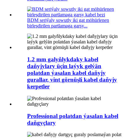
BDM seriýaly sowutly iki gat möhürlenen
birleşdirilen partlamaga garşy...
1.2 mm galyňlykdaky kabel
daňyjylary üçin laýyk gelýän
polatdan ýasalan kabel daňyjy
gurallar, vint görnüşli kabel daňyjy
kerpetler
Professional polatdan ýasalan kabel
daňgyçlary