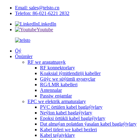
Email: sales@telsto.cn
Telefon: 86-021-6221 2832
LinkedIn
Youtube
Öý
Önümler
RF we aragatnaşyk
RF konnektorlary
Koaksial iýmitlendiriji kabeller
Güýç we süýümli gysgyçlar
RG/LMR kabelleri
Antennalar
Passiw enjamlar
EPC we elektrik armaturalary
PVC örtülen kabel baglaýjylary
Neýlon kabel baglaýjylary
Epoksi örtükli kabel baglaýjylary
Dat almaýan polatdan ýasalan kabel baglaýjylary
Kabel tirleri we kabel bezleri
Kabel taýajyklary