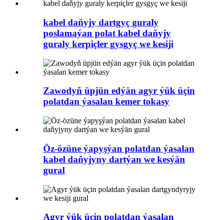
kabel daňyjy dartgyç guraly
poslamaýan polat kabel daňyjy
guraly kerpiçler gysgyç we kesiji
Zawodyň üpjün edýän agyr ýük üçin
polatdan ýasalan kemer tokasy
Öz-özüne ýapyşýan polatdan ýasalan
kabel daňyjyny dartýan we kesýän
gural
Agyr ýük üçin polatdan ýasalan