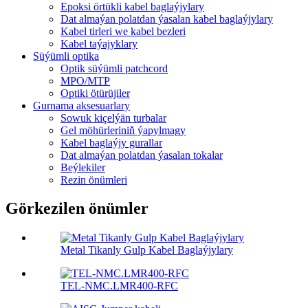
Epoksi örtükli kabel baglaýjylary
Dat almaýan polatdan ýasalan kabel baglaýjylary
Kabel tirleri we kabel bezleri
Kabel taýajyklary
Süýümli optika
Optik süýümli patchcord
MPO/MTP
Optiki ötürüjiler
Gurnama aksesuarlary
Sowuk kiçelýän turbalar
Gel möhürleriniň ýapylmagy
Kabel baglaýjy gurallar
Dat almaýan polatdan ýasalan tokalar
Beýlekiler
Rezin önümleri
Görkezilen önümler
Metal Tikanly Gulp Kabel Baglaýjylary
TEL-NMC.LMR400-RFC