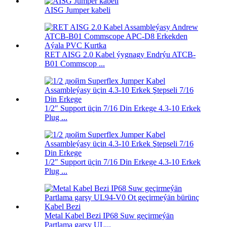
AISG Jumper kabeli
RET AISG 2.0 Kabel ýygnagy Endrýu ATCB-
B01 Commscop ...
1/2″ Support üçin 7/16 Din Erkege 4.3-10 Erkek
Plug ...
1/2″ Support üçin 7/16 Din Erkege 4.3-10 Erkek
Plug ...
Metal Kabel Bezi IP68 Suw geçirmeýän
Partlama garşy UL...