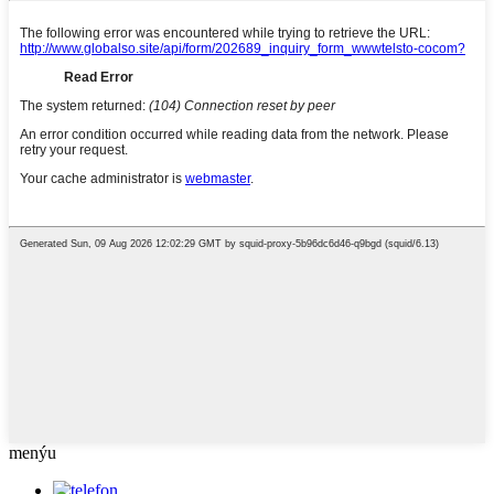
menýu