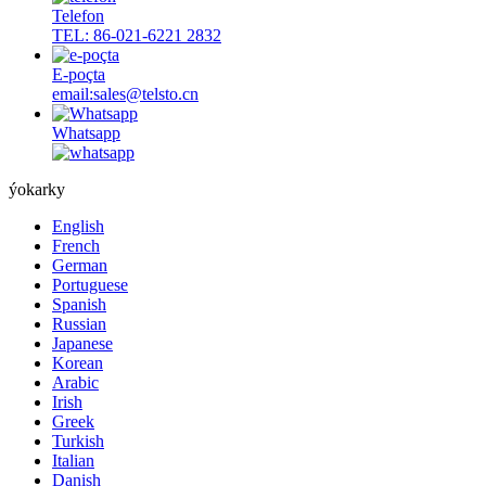
Telefon
TEL: 86-021-6221 2832
E-poçta
email:sales@telsto.cn
Whatsapp
ýokarky
English
French
German
Portuguese
Spanish
Russian
Japanese
Korean
Arabic
Irish
Greek
Turkish
Italian
Danish