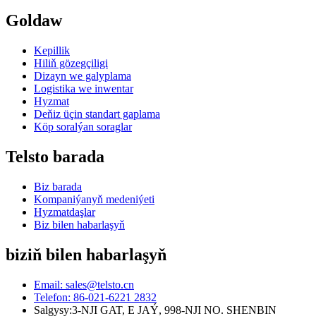
Goldaw
Kepillik
Hiliň gözegçiligi
Dizayn we galyplama
Logistika we inwentar
Hyzmat
Deňiz üçin standart gaplama
Köp soralýan soraglar
Telsto barada
Biz barada
Kompaniýanyň medeniýeti
Hyzmatdaşlar
Biz bilen habarlaşyň
biziň bilen habarlaşyň
Email: sales@telsto.cn
Telefon: 86-021-6221 2832
Salgysy:
3-NJI GAT, E JAÝ, 998-NJI NO. SHENBIN