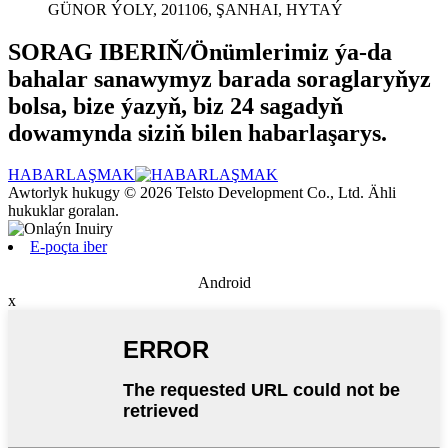
GÜNOR ÝOLY, 201106, ŞANHAI, HYTAÝ
SORAG IBERIŇ
/
Önümlerimiz ýa-da
bahalar sanawymyz barada soraglaryňyz
bolsa, bize ýazyň, biz 24 sagadyň
dowamynda siziň bilen habarlaşarys.
HABARLAŞMAK
Awtorlyk hukugy © 2026 Telsto Development Co., Ltd. Ähli
hukuklar goralan.
E-poçta iber
Android
x