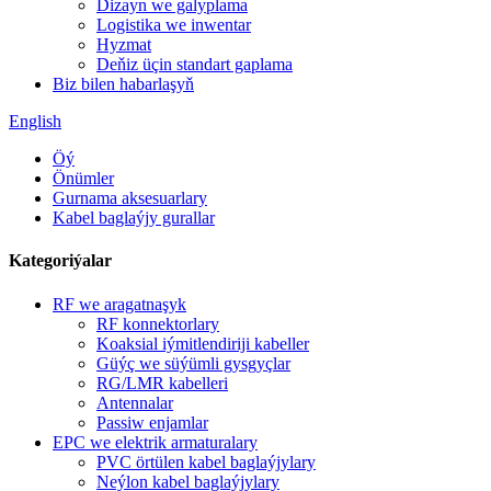
Dizayn we galyplama
Logistika we inwentar
Hyzmat
Deňiz üçin standart gaplama
Biz bilen habarlaşyň
English
Öý
Önümler
Gurnama aksesuarlary
Kabel baglaýjy gurallar
Kategoriýalar
RF we aragatnaşyk
RF konnektorlary
Koaksial iýmitlendiriji kabeller
Güýç we süýümli gysgyçlar
RG/LMR kabelleri
Antennalar
Passiw enjamlar
EPC we elektrik armaturalary
PVC örtülen kabel baglaýjylary
Neýlon kabel baglaýjylary