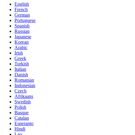
English
French
German
Portuguese
Spanish
Russian
Japanese
Korean
Arabic
Irish
Greek
Turkish
Italian
Danish
Romanian
Indonesian
Czech
Afrikaans
Swedish
Polish
Basque
Catalan
Esperanto
Hindi
Lao