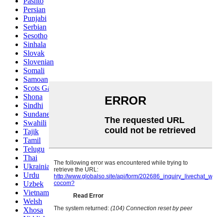
Pashto
Persian
Punjabi
Serbian
Sesotho
Sinhala
Slovak
Slovenian
Somali
Samoan
Scots Gaelic
Shona
Sindhi
Sundanese
Swahili
Tajik
Tamil
Telugu
Thai
Ukrainian
Urdu
Uzbek
Vietnamese
Welsh
Xhosa