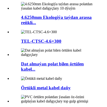
4.6250mm Ekologiýa taýdan arassa
reňkli...
TEL-CTSC-4.6×300
Dat almaýan polat bilen örtülen
kabel...
Örtükli metal kabel daňy