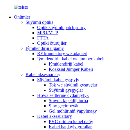
Önümler
Süýümli optika
Optik süýümli patch şnury
MPO/MTP
FTTA
Optiki ötürüjiler
Iýmitlendiriji ulgamy
RF konnektory we adapteri
Iýmitlendiriji kabel we jumper kabeli
Iýmitlendiriji kabel
Koaksial Jumper Kabeli
Kabel aksesuarlary
Süýümli kabel gysgyjy
Tok we süýümli gysgyçlar
Süýümli gysgyçlar
Howa şertlerine çydamlylyk
Sowuk kiçeldiji turba
Suw geçirmeýän
Gel möhüriniň ýapylmagy
Kabel aksesuarlary
PVC örtülen kabel daňy
Kabel baglaýjy gurallar