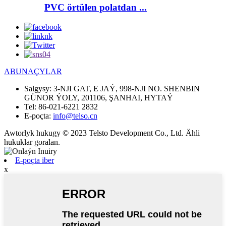
PVC örtülen polatdan ...
ABUNAÇYLAR
Salgysy:
3-NJI GAT, E JAÝ, 998-NJI NO. SHENBIN
GÜNOR ÝOLY, 201106, ŞANHAI, HYTAÝ
Tel:
86-021-6221 2832
E-poçta:
info@telso.cn
Awtorlyk hukugy © 2023 Telsto Development Co., Ltd. Ähli
hukuklar goralan.
E-poçta iber
x