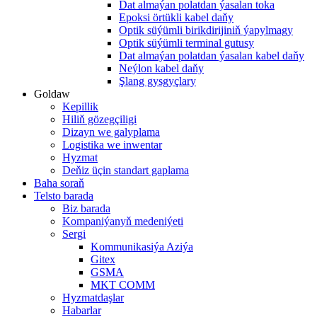
Dat almaýan polatdan ýasalan toka
Epoksi örtükli kabel daňy
Optik süýümli birikdirijiniň ýapylmagy
Optik süýümli terminal gutusy
Dat almaýan polatdan ýasalan kabel daňy
Neýlon kabel daňy
Şlang gysgyçlary
Goldaw
Kepillik
Hiliň gözegçiligi
Dizayn we galyplama
Logistika we inwentar
Hyzmat
Deňiz üçin standart gaplama
Baha soraň
Telsto barada
Biz barada
Kompaniýanyň medeniýeti
Sergi
Kommunikasiýa Aziýa
Gitex
GSMA
MKT COMM
Hyzmatdaşlar
Habarlar