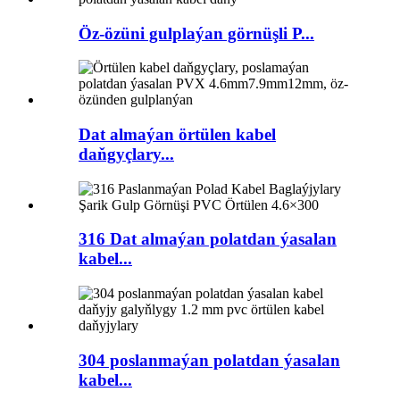
Öz-özüni gulplaýan görnüşli P...
Dat almaýan örtülen kabel
daňgyçlary...
316 Dat almaýan polatdan ýasalan
kabel...
304 poslanmaýan polatdan ýasalan
kabel...