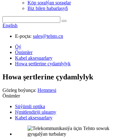
Köp soralýan soraglar
Biz bilen habarlaşyň
English
E-poçta:
sales@telsto.cn
Öý
Önümler
Kabel aksesuarlary
Howa şertlerine çydamlylyk
Howa şertlerine çydamlylyk
Gözleg boýunça:
Hemmesi
Önümler
Süýümli optika
Iýmitlendiriji ulgamy
Kabel aksesuarlary