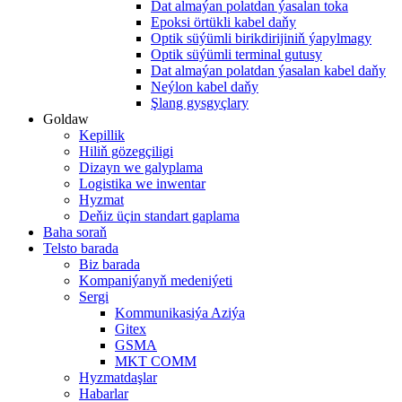
Dat almaýan polatdan ýasalan toka
Epoksi örtükli kabel daňy
Optik süýümli birikdirijiniň ýapylmagy
Optik süýümli terminal gutusy
Dat almaýan polatdan ýasalan kabel daňy
Neýlon kabel daňy
Şlang gysgyçlary
Goldaw
Kepillik
Hiliň gözegçiligi
Dizayn we galyplama
Logistika we inwentar
Hyzmat
Deňiz üçin standart gaplama
Baha soraň
Telsto barada
Biz barada
Kompaniýanyň medeniýeti
Sergi
Kommunikasiýa Aziýa
Gitex
GSMA
MKT COMM
Hyzmatdaşlar
Habarlar