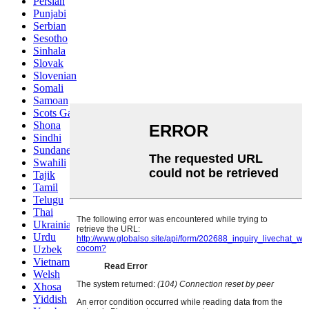
Persian
Punjabi
Serbian
Sesotho
Sinhala
Slovak
Slovenian
Somali
Samoan
Scots Gaelic
Shona
Sindhi
Sundanese
Swahili
Tajik
Tamil
Telugu
Thai
Ukrainian
Urdu
Uzbek
Vietnamese
Welsh
Xhosa
Yiddish