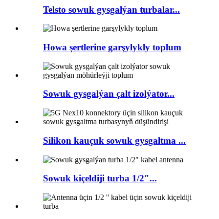
Telsto sowuk gysgalýan turbalar...
Howa şertlerine garşylykly toplum
Sowuk gysgalýan çalt izolýator...
Silikon kauçuk sowuk gysgaltma ...
Sowuk kiçeldiji turba 1/2″...