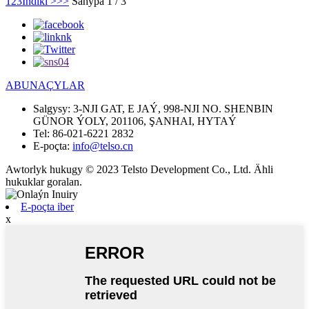
1
2
3
Indiki >
>>
Sahypa 1 / 3
ABUNAÇYLAR
Salgysy:
3-NJI GAT, E JAÝ, 998-NJI NO. SHENBIN
GÜNOR ÝOLY, 201106, ŞANHAI, HYTAÝ
Tel:
86-021-6221 2832
E-poçta:
info@telso.cn
Awtorlyk hukugy © 2023 Telsto Development Co., Ltd. Ähli
hukuklar goralan.
E-poçta iber
x