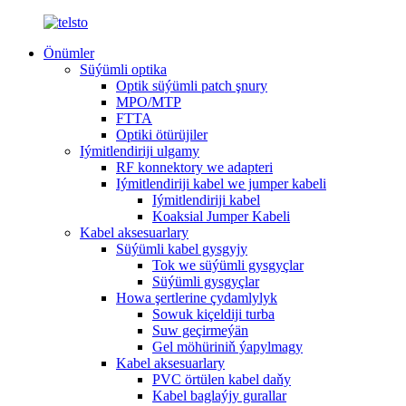
Önümler
Süýümli optika
Optik süýümli patch şnury
MPO/MTP
FTTA
Optiki ötürüjiler
Iýmitlendiriji ulgamy
RF konnektory we adapteri
Iýmitlendiriji kabel we jumper kabeli
Iýmitlendiriji kabel
Koaksial Jumper Kabeli
Kabel aksesuarlary
Süýümli kabel gysgyjy
Tok we süýümli gysgyçlar
Süýümli gysgyçlar
Howa şertlerine çydamlylyk
Sowuk kiçeldiji turba
Suw geçirmeýän
Gel möhüriniň ýapylmagy
Kabel aksesuarlary
PVC örtülen kabel daňy
Kabel baglaýjy gurallar